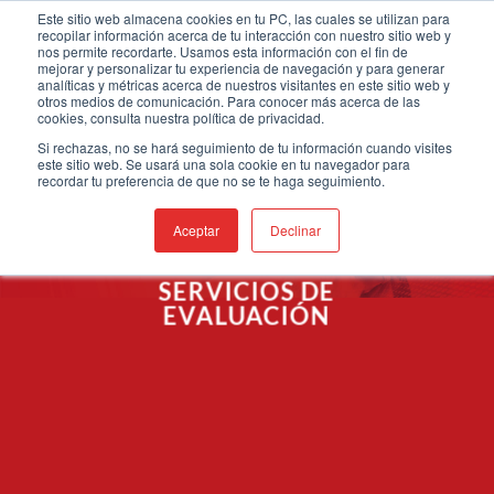
Saltar
Bienvenido a nuestro nuevo sitio web
Este sitio web almacena cookies en tu PC, las cuales se utilizan para
recopilar información acerca de tu interacción con nuestro sitio web y
al
nos permite recordarte. Usamos esta información con el fin de
contenido
mejorar y personalizar tu experiencia de navegación y para generar
analíticas y métricas acerca de nuestros visitantes en este sitio web y
otros medios de comunicación. Para conocer más acerca de las
cookies, consulta nuestra política de privacidad.
Si rechazas, no se hará seguimiento de tu información cuando visites
este sitio web. Se usará una sola cookie en tu navegador para
recordar tu preferencia de que no se te haga seguimiento.
Aceptar
Declinar
SERVICIOS DE
EVALUACIÓN