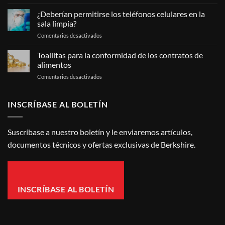
¿Qué
son
¿Deberían permitirse los teléfonos celulares en la
las
sala limpia?
toallitas
en
Comentarios desactivados
para
¿Deberían
salas
permitirse
limpias?
Toallitas para la conformidad de los contratos de
los
alimentos
teléfonos
en
Comentarios desactivados
celulares
Toallitas
en
para
la
la
INSCRÍBASE AL BOLETÍN
sala
conformidad
limpia?
de
los
Suscríbase a nuestro boletín y le enviaremos artículos,
contratos
documentos técnicos y ofertas exclusivas de Berkshire.
de
alimentos
INSCRÍBASE AL BOLETÍN