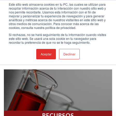
Saltar
Bienvenido a nuestro nuevo sitio web
Este sitio web almacena cookies en tu PC, las cuales se utilizan para
recopilar información acerca de tu interacción con nuestro sitio web y
al
nos permite recordarte. Usamos esta información con el fin de
contenido
mejorar y personalizar tu experiencia de navegación y para generar
analíticas y métricas acerca de nuestros visitantes en este sitio web y
otros medios de comunicación. Para conocer más acerca de las
cookies, consulta nuestra política de privacidad.
Si rechazas, no se hará seguimiento de tu información cuando visites
RECURSOS
este sitio web. Se usará una sola cookie en tu navegador para
recordar tu preferencia de que no se te haga seguimiento.
HOJAS DE DATOS
Aceptar
Declinar
BASE DE CONOCIMIENTO
RECURSOS