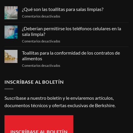
¿Qué son las toallitas para salas limpias?
en
Comentarios desactivados
¿Qué
son
¿Deberían permitirse los teléfonos celulares en la
las
sala limpia?
toallitas
en
Comentarios desactivados
para
¿Deberían
salas
permitirse
limpias?
Toallitas para la conformidad de los contratos de
los
alimentos
teléfonos
en
Comentarios desactivados
celulares
Toallitas
en
para
la
la
INSCRÍBASE AL BOLETÍN
sala
conformidad
limpia?
de
los
Suscríbase a nuestro boletín y le enviaremos artículos,
contratos
documentos técnicos y ofertas exclusivas de Berkshire.
de
alimentos
INSCRÍBASE AL BOLETÍN