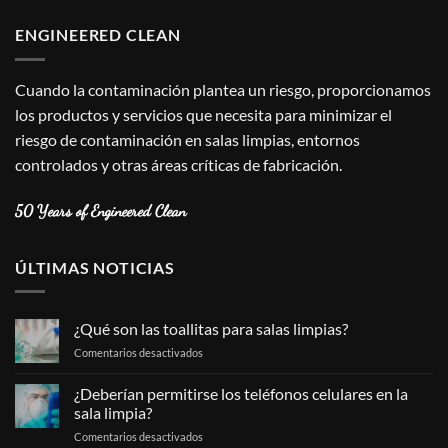
ENGINEERED CLEAN
Cuando la contaminación plantea un riesgo, proporcionamos
los productos y servicios que necesita para minimizar el
riesgo de contaminación en salas limpias, entornos
controlados y otras áreas críticas de fabricación.
50 Years of Engineered Clean
ÚLTIMAS NOTICIAS
¿Qué son las toallitas para salas limpias?
en
Comentarios desactivados
¿Qué
son
¿Deberían permitirse los teléfonos celulares en la
las
sala limpia?
toallitas
en
Comentarios desactivados
para