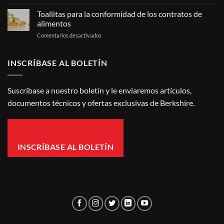
¿Deberían
salas
permitirse
limpias?
Toallitas para la conformidad de los contratos de
los
alimentos
teléfonos
en
Comentarios desactivados
celulares
Toallitas
en
para
la
la
INSCRÍBASE AL BOLETÍN
sala
conformidad
limpia?
de
los
Suscríbase a nuestro boletín y le enviaremos artículos,
contratos
documentos técnicos y ofertas exclusivas de Berkshire.
de
alimentos
INSCRÍBASE AL BOLETÍN