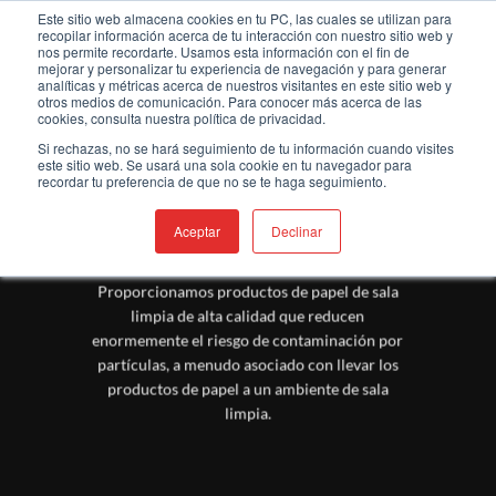
Saltar
Bienvenido a nuestro nuevo sitio web
Este sitio web almacena cookies en tu PC, las cuales se utilizan para
recopilar información acerca de tu interacción con nuestro sitio web y
al
nos permite recordarte. Usamos esta información con el fin de
contenido
mejorar y personalizar tu experiencia de navegación y para generar
analíticas y métricas acerca de nuestros visitantes en este sitio web y
otros medios de comunicación. Para conocer más acerca de las
cookies, consulta nuestra política de privacidad.
Si rechazas, no se hará seguimiento de tu información cuando visites
este sitio web. Se usará una sola cookie en tu navegador para
recordar tu preferencia de que no se te haga seguimiento.
PAPEL PARA SALA LIMPIA
Aceptar
Declinar
Documentación de sala limpia que incluye
papel de sala limpia y cuadernos.
Proporcionamos productos de papel de sala
limpia de alta calidad que reducen
enormemente el riesgo de contaminación por
partículas, a menudo asociado con llevar los
productos de papel a un ambiente de sala
limpia.