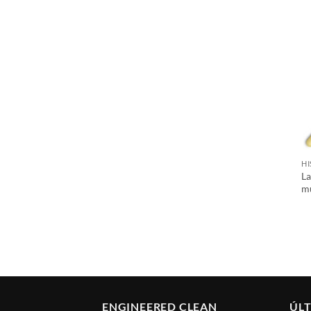
H
La
mu
ENGINEERED CLEAN
ÚLT