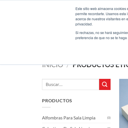
Saltar
Bienvenido a nuestro nuevo sitio web
Este sitio web almacena cookies en
al
permite recordarte. Usamos esta i
contenido
acerca de nuestros visitantes en 
privacidad.
Si rechazas, no se hará seguimien
preferencia de que no se te haga
INICIO
/
PRODUCTOS ETIQ
Buscar
por:
PRODUCTOS
Alfombras Para Sala Limpia
(0)