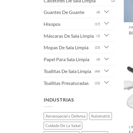
Calcetines De Sala Limpia
(2)
Guantes De Guante
(4)
Hisopos
(17)
PA
BC
Máscaras De Sala Limpia
(1)
Mopas De Sala Limpia
(23)
Papel Para Sala Limpia
(4)
Toallitas De Sala Limpia
(66)
Toallitas Presaturadas
(22)
INDUSTRIAS
Aeroespacial y Defensa
Automotriz
Cuidado De La Salud
LI
E