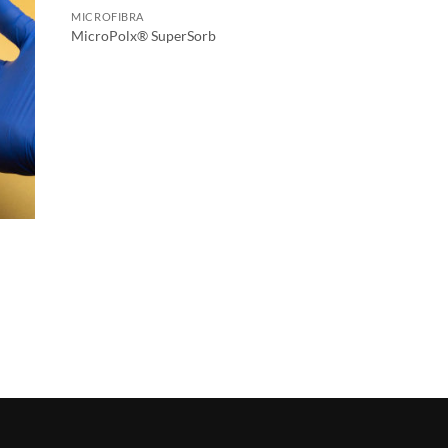
MICROFIBRA
MicroPolx® SuperSorb