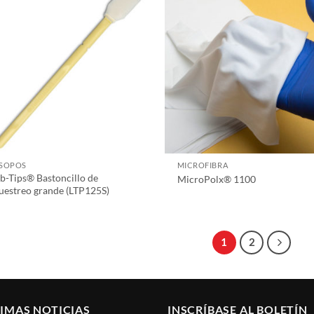
ISOPOS
MICROFIBRA
b-Tips® Bastoncillo de
MicroPolx® 1100
estreo grande (LTP125S)
1
2
IMAS NOTICIAS
INSCRÍBASE AL BOLETÍN