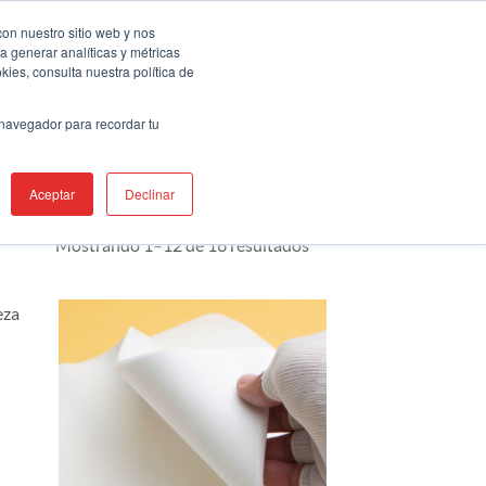
uentra Un Tepresentante
Servicios
con nuestro sitio web y nos
a generar analíticas y métricas
ies, consulta nuestra política de
AS
PRODUCTOS
RECURSOS
APOYO
 navegador para recordar tu
Aceptar
Declinar
Mostrando 1–12 de 16 resultados