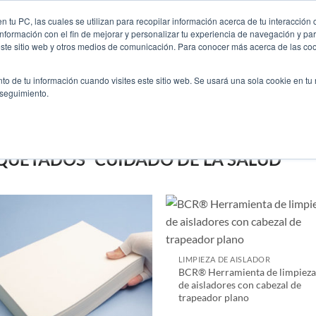
Contáctenos
Enc
 tu PC, las cuales se utilizan para recopilar información acerca de tu interacción 
nformación con el fin de mejorar y personalizar tu experiencia de navegación y par
este sitio web y otros medios de comunicación. Para conocer más acerca de las cook
EMPRESA
INDUSTRI
to de tu información cuando visites este sitio web. Se usará una sola cookie en tu
 seguimiento.
Cuidado De La Salud
UETADOS “CUIDADO DE LA SALUD”
LIMPIEZA DE AISLADOR
BCR® Herramienta de limpieza
de aisladores con cabezal de
trapeador plano