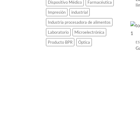
Dispositivo Médico
Farmacéutica
li
Impresión
industrial
Industria procesadora de alimentos
Laboratorio
Microelectrónica
Producto BPR
Óptica
ES
G