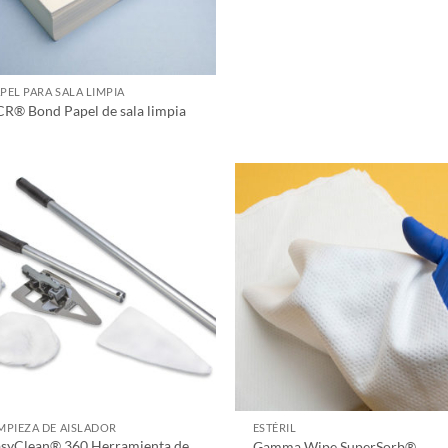
PEL PARA SALA LIMPIA
R® Bond Papel de sala limpia
MPIEZA DE AISLADOR
ESTÉRIL
asyClean® 360 Herramienta de
Gamma Wipe SuperSorb®