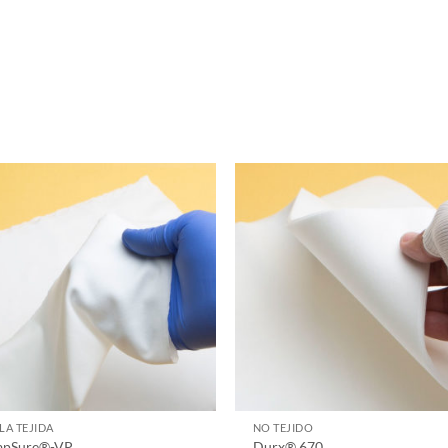
LA TEJIDA
NO TEJIDO
apSure®-VP
Durx® 670