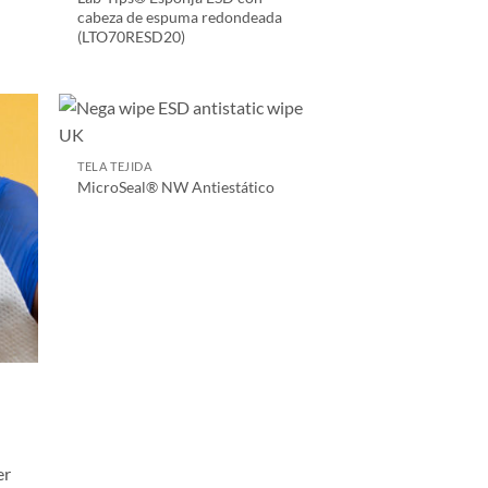
cabeza de espuma redondeada
(LTO70RESD20)
TELA TEJIDA
MicroSeal® NW Antiestático