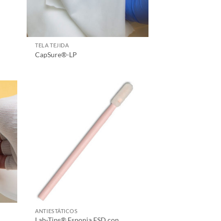
TELA TEJIDA
CapSure®-LP
ANTIESTÁTICOS
Lab-Tips® Esponja ESD con