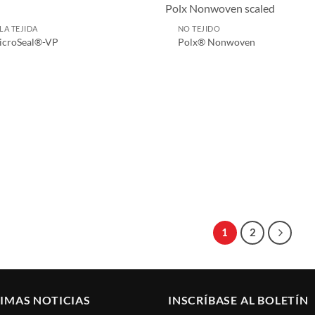
LA TEJIDA
NO TEJIDO
icroSeal®-VP
Polx® Nonwoven
1
2
IMAS NOTICIAS
INSCRÍBASE AL BOLETÍN