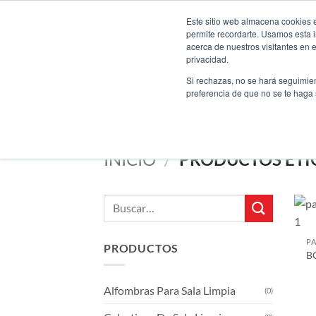
Saltar
Bienvenido a nuestro nuevo sitio web
Este sitio web almacena cookies en
al
permite recordarte. Usamos esta i
contenido
acerca de nuestros visitantes en 
privacidad.
Si rechazas, no se hará seguimien
preferencia de que no se te haga
INICIO
/
PRODUCTOS ETI
Buscar
por:
PA
PRODUCTOS
BC
Alfombras Para Sala Limpia
(0)