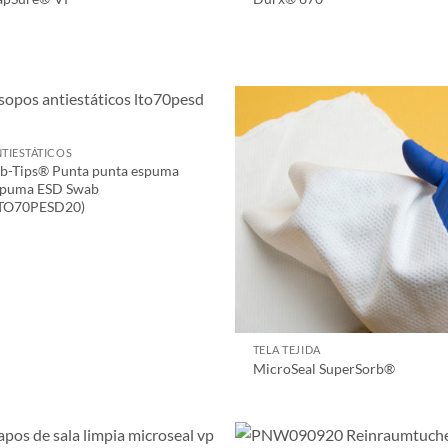
TIESTÁTICOS
b-Tips® Punta punta espuma
spuma ESD Swab
LTO70PESD20)
TELA TEJIDA
MicroSeal SuperSorb®