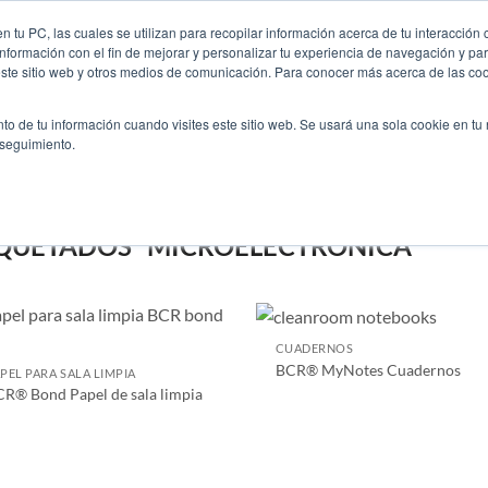
Contáctenos
Enc
 tu PC, las cuales se utilizan para recopilar información acerca de tu interacción 
nformación con el fin de mejorar y personalizar tu experiencia de navegación y par
este sitio web y otros medios de comunicación. Para conocer más acerca de las cook
EMPRESA
INDUSTRI
to de tu información cuando visites este sitio web. Se usará una sola cookie en tu
 seguimiento.
Microelectrónica
QUETADOS “MICROELECTRÓNICA”
CUADERNOS
BCR® MyNotes Cuadernos
PEL PARA SALA LIMPIA
R® Bond Papel de sala limpia