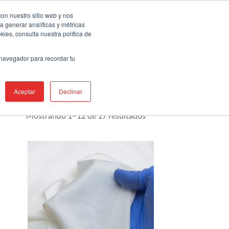
uentra Un Tepresentante
Servicios
con nuestro sitio web y nos
a generar analíticas y métricas
ies, consulta nuestra política de
AS
PRODUCTOS
RECURSOS
APOYO
 navegador para recordar tu
Aceptar
Declinar
Mostrando 1–12 de 17 resultados