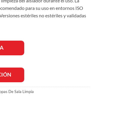
 limpieza del aislador durante el uso. La
Recomendado para su uso en entornos ISO
Versiones estériles no estériles y validadas
RA
CIÓN
pas De Sala Limpia