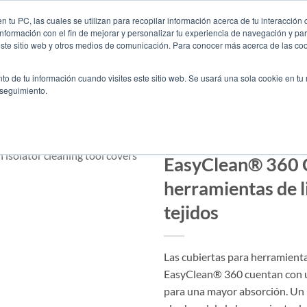
Contáctenos
Enc
 tu PC, las cuales se utilizan para recopilar información acerca de tu interacción 
nformación con el fin de mejorar y personalizar tu experiencia de navegación y par
este sitio web y otros medios de comunicación. Para conocer más acerca de las cook
EMPRESA
INDUSTRI
to de tu información cuando visites este sitio web. Se usará una sola cookie en tu
 seguimiento.
LIMPIA
/
LIMPIEZA DE AISLADOR
EasyClean® 360 C
herramientas de l
tejidos
Las cubiertas para herramienta
EasyClean® 360 cuentan con u
para una mayor absorción. Un 