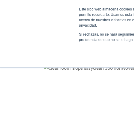
Saltar
Bienvenido a nuestro nuevo sitio web
Este sitio web almacena cookies en
al
permite recordarte. Usamos esta i
contenido
acerca de nuestros visitantes en 
privacidad.
Si rechazas, no se hará seguimien
preferencia de que no se te haga
INICIO
/
MOPAS DE SALA 