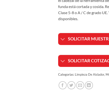
el cabezal de la herramienta de
funda está cortada y cosida. 
Clase 5-8 o A / C de grado UE. 
disponibles.
SOLICITAR MUEST
SOLICITAR COTIZA
Categorías:
Limpieza De Aislador
,
Mo