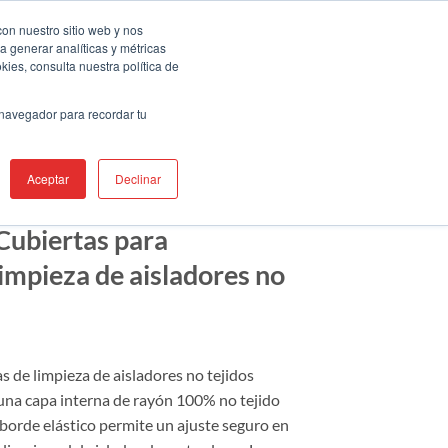
uentra Un Tepresentante
Servicios
con nuestro sitio web y nos
a generar analíticas y métricas
ies, consulta nuestra política de
AS
PRODUCTOS
RECURSOS
APOYO
 navegador para recordar tu
Aceptar
Declinar
ubiertas para
impieza de aisladores no
s de limpieza de aisladores no tejidos
na capa interna de rayón 100% no tejido
borde elástico permite un ajuste seguro en