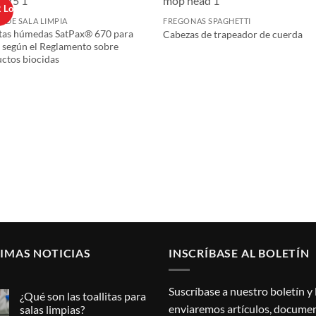
 DE SALA LIMPIA
FREGONAS SPAGHETTI
itas húmedas SatPax® 670 para
Cabezas de trapeador de cuerda
según el Reglamento sobre
ctos biocidas
IMAS NOTICIAS
INSCRÍBASE AL BOLETÍN
Suscríbase a nuestro boletín y 
¿Qué son las toallitas para
enviaremos artículos, docume
salas limpias?