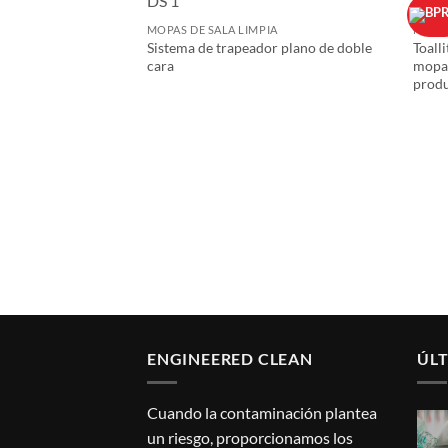
MOPAS DE SALA LIMPIA
MOPAS
Sistema de trapeador plano de doble
Toall
cara
mopa 
produ
IA
ópico trapeador
ENGINEERED CLEAN
ÚLT
Cuando la contaminación plantea
un riesgo, proporcionamos los