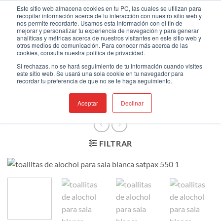
Saltar
Bienvenido a nuestro nuevo sitio web
Este sitio web almacena cookies en tu PC, las cuales se utilizan para
recopilar información acerca de tu interacción con nuestro sitio web y
al
nos permite recordarte. Usamos esta información con el fin de
contenido
mejorar y personalizar tu experiencia de navegación y para generar
analíticas y métricas acerca de nuestros visitantes en este sitio web y
otros medios de comunicación. Para conocer más acerca de las
cookies, consulta nuestra política de privacidad.
Si rechazas, no se hará seguimiento de tu información cuando visites
INICIO
/
TOALLITAS
este sitio web. Se usará una sola cookie en tu navegador para
recordar tu preferencia de que no se te haga seguimiento.
PRESATURADAS
/
NO
ESTÉRIL
Aceptar
Declinar
FILTRAR