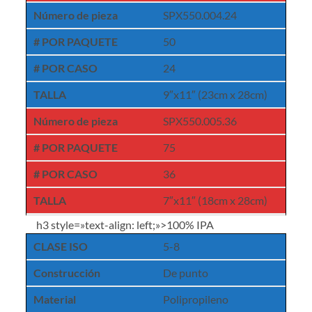
Número de pieza
SPX550.004.24
# POR PAQUETE
50
# POR CASO
24
TALLA
9″x11″ (23cm x 28cm)
Número de pieza
SPX550.005.36
# POR PAQUETE
75
# POR CASO
36
TALLA
7″x11″ (18cm x 28cm)
h3 style=»text-align: left;»>100% IPA
CLASE ISO
5-8
Construcción
De punto
Material
Polipropileno