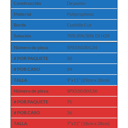
Construcción
De punto
Material
Polipropileno
Borde
Cuchillo Cut
Solución
70% IPA/30% DI H20
Número de pieza
SPX550.001.24
# POR PAQUETE
50
# POR CASO
24
TALLA
9″x11″ (23cm x 28cm)
Número de pieza
SPX550.003.36
# POR PAQUETE
75
# POR CASO
36
TALLA
7″x11″ (18cm x 28cm)