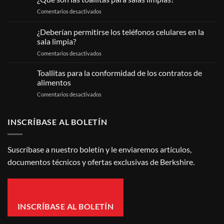
en
Comentarios desactivados
¿Qué
son
¿Deberían permitirse los teléfonos celulares en la
las
sala limpia?
toallitas
en
Comentarios desactivados
para
¿Deberían
salas
permitirse
limpias?
Toallitas para la conformidad de los contratos de
los
alimentos
teléfonos
en
Comentarios desactivados
celulares
Toallitas
en
para
la
la
INSCRÍBASE AL BOLETÍN
sala
conformidad
limpia?
de
los
Suscríbase a nuestro boletín y le enviaremos artículos,
contratos
documentos técnicos y ofertas exclusivas de Berkshire.
de
alimentos
INSCRÍBASE AL BOLETÍN