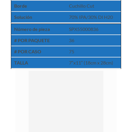
Borde
Cuchillo Cut
Solución
70% IPA/30% DI H20
Número de pieza
SPX55000836
# POR PAQUETE
36
# POR CASO
75
TALLA
7″x11″ (18cm x 28cm)